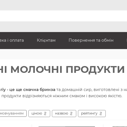
ка і оплата
Клієнтам
Повернення та обмін
І МОЛОЧНІ ПРОДУКТИ
riy - це ще смачна бринза
та домашній сир, виготовлені з 
 продукти відрізняються ніжним смаком і високою якістю.
амовчуванням
ціною
назвою
рейтингу