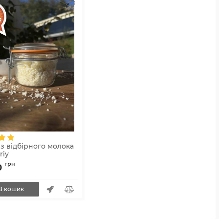
з відбірного молока
riy
4-41
грн
0
В кошик