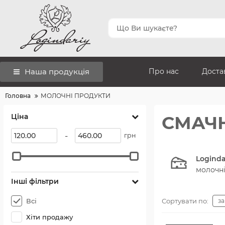
Наша продукція
Про нас
Достав
Головна
МОЛОЧНІ ПРОДУКТИ
Ціна
СМАЧН
-
грн
Loginda
молочні
Інші фільтри
Всі
Сортувати по:
з
Хіти продажу