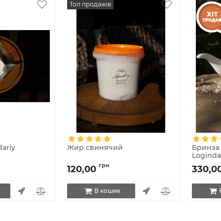
Топ продажів
ariy
Жир свинячий
Бринза 
Loginda
Артикул:
225
грн
120,00
330,0
В кошик