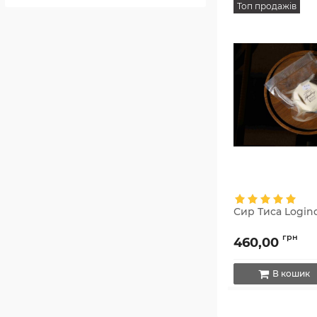
Топ продажів
Сир Тиса Logind
грн
460,00
В кошик